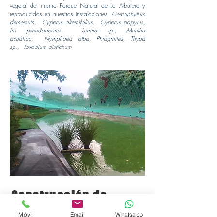
vegetal del mismo Parque Natural de La Albufera y
reproducidas en nuestras instalaciones.
Cercophyllum
demersum, Cyperus alternifolius, Cyperus papyrus,
Iris pseudoacorus, Lemna sp., Mentha
acuática, Nymphaea alba, Phragmites, Thypa
sp., Taxodium distichum
Construcción de
estanque
Móvil
Email
Whatsapp